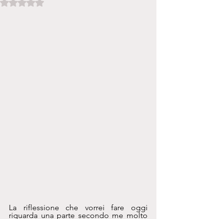
Valutazione NaN stelle su 5.
La riflessione che vorrei fare oggi 
riguarda una parte secondo me molto 