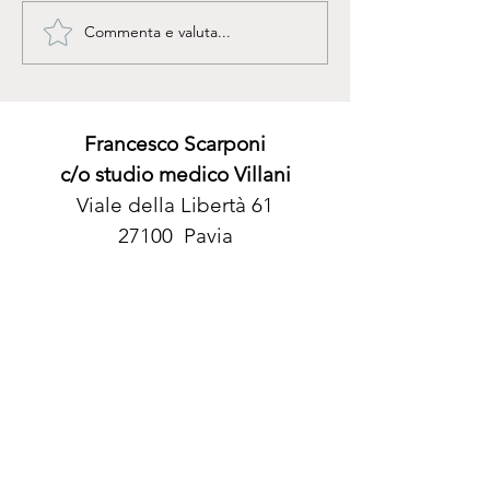
Commenta e valuta...
In cammino verso la
IL CUORE AL N
felicità...
SERVIZIO
Francesco Scarponi
c/o studio medico Villani
Viale della Libertà 61
27100
Pavia
cell:
3388791767
mail:
franzscarponi@gmail.com
francesco scarponi cst
Linkedin:
francesco scarponi
ORARI: