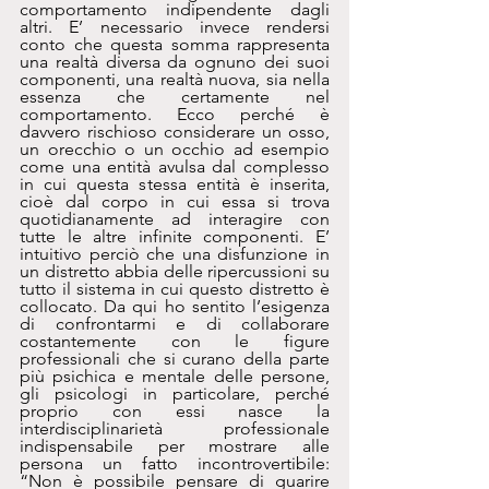
comportamento indipendente dagli 
altri. E’ necessario invece rendersi 
conto che questa somma rappresenta 
una realtà diversa da ognuno dei suoi 
componenti, una realtà nuova, sia nella 
essenza che certamente nel 
comportamento. Ecco perché è 
davvero rischioso considerare un osso, 
un orecchio o un occhio ad esempio 
come una entità avulsa dal complesso 
in cui questa stessa entità è inserita, 
cioè dal corpo in cui essa si trova 
quotidianamente ad interagire con 
tutte le altre infinite componenti. E’ 
intuitivo perciò che una disfunzione in 
un distretto abbia delle ripercussioni su 
tutto il sistema in cui questo distretto è 
collocato. Da qui ho sentito l’esigenza 
di confrontarmi e di collaborare 
costantemente con le figure 
professionali che si curano della parte 
più psichica e mentale delle persone, 
gli psicologi in particolare, perché 
proprio con essi nasce la 
interdisciplinarietà professionale 
indispensabile per mostrare alle 
persona un fatto incontrovertibile: 
“Non è possibile pensare di guarire 