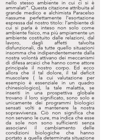
nello stesso ambiente in cui ci si è 
ammalati”. Questa citazione attribuita al 
grande medico e alchimista Paracelso 
riassume perfettamente l’esortazione 
espressa dal nostro titolo: l’ambiente di 
cui si parla è inteso non solo come 
ambiente fisico, ma più ampiamente un 
ambiente costituito dalle relazioni, dal 
lavoro, dagli affetti talvolta 
disfunzionali, da tutte quello situazioni 
insomma che indipendentemente dalla 
nostra volontà attivano dei meccanismi 
di difesa arcaici che hanno come attore 
principale il nostro corpo. Ed ecco 
allora che il tal dolore, il tal deficit 
muscolare ( la cui valutazione per 
esempio è essenziale in un quadro 
chinesiologico), la tale malattia, se 
inseriti in una prospettiva globale 
trovano il loro significato, sono solo e 
unicamente dei programmi biologici 
sensati volti a mantenere la nostra 
sopravvivenza. Ciò non significa che 
non servano le cure, ma indica che esse 
da sole non sono sufficienti senza 
associarvi il cambiamento delle 
condizioni biologiche che hanno 
portato a quella determinata situazione 