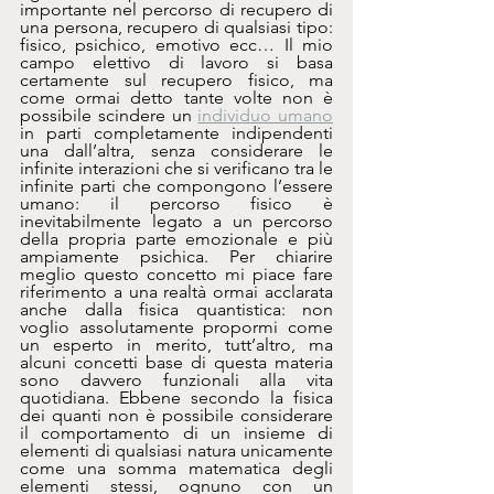
importante nel percorso di recupero di 
una persona, recupero di qualsiasi tipo: 
fisico, psichico, emotivo ecc… Il mio 
campo elettivo di lavoro si basa 
certamente sul recupero fisico, ma 
come ormai detto tante volte non è 
possibile scindere un 
individuo umano
in parti completamente indipendenti 
una dall’altra, senza considerare le 
infinite interazioni che si verificano tra le 
infinite parti che compongono l’essere 
umano: il percorso fisico è 
inevitabilmente legato a un percorso 
della propria parte emozionale e più 
ampiamente psichica. Per chiarire 
meglio questo concetto mi piace fare 
riferimento a una realtà ormai acclarata 
anche dalla fisica quantistica: non 
voglio assolutamente propormi come 
un esperto in merito, tutt’altro, ma 
alcuni concetti base di questa materia 
sono davvero funzionali alla vita 
quotidiana. Ebbene secondo la fisica 
dei quanti non è possibile considerare 
il comportamento di un insieme di 
elementi di qualsiasi natura unicamente 
come una somma matematica degli 
elementi stessi, ognuno con un 