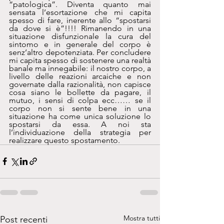
“patologica”. Diventa quanto mai 
sensata l’esortazione che mi capita 
spesso di fare, inerente allo “spostarsi 
da dove si è”!!!! Rimanendo in una 
situazione disfunzionale la cura del 
sintomo e in generale del corpo è 
senz’altro depotenziata. Per concludere 
mi capita spesso di sostenere una realtà 
banale ma innegabile: il nostro corpo, a 
livello delle reazioni arcaiche e non 
governate dalla razionalità, non capisce 
cosa siano le bollette da pagare, il 
mutuo, i sensi di colpa ecc…… se il 
corpo non si sente bene in una 
situazione ha come unica soluzione lo 
spostarsi da essa. A noi sta 
l’individuazione della strategia per 
realizzare questo spostamento.
Mostra tutti
Post recenti