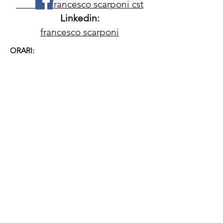
francesco scarponi cst
Linkedin:
francesco scarponi
ORARI:
Dal lunedì al venerdì dalle 9 alle 19 .
Si riceve su appuntamento.
Per prenotazioni scrivere mail all'indirizzo
franzscarponi@gmail.com
o chiamare al
3388791767
COLLABORAZIONI :
DOTT.SSA CHIARA VILLANI
MEDICO FISIATRA AGOPUNTORE, ESPERTA
IN MEDICINA CINESE.
CELL.
3474859800