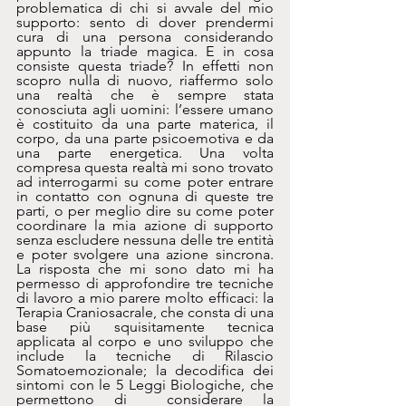
problematica di chi si avvale del mio 
supporto: sento di dover prendermi 
cura di una persona considerando 
appunto la triade magica. E in cosa 
consiste questa triade? In effetti non 
scopro nulla di nuovo, riaffermo solo 
una realtà che è sempre stata 
conosciuta agli uomini: l’essere umano 
è costituito da una parte materica, il 
corpo, da una parte psicoemotiva e da 
una parte energetica. Una volta 
compresa questa realtà mi sono trovato 
ad interrogarmi su come poter entrare 
in contatto con ognuna di queste tre 
parti, o per meglio dire su come poter 
coordinare la mia azione di supporto 
senza escludere nessuna delle tre entità 
e poter svolgere una azione sincrona. 
La risposta che mi sono dato mi ha 
permesso di approfondire tre tecniche 
di lavoro a mio parere molto efficaci: la 
Terapia Craniosacrale, che consta di una 
base più squisitamente tecnica 
applicata al corpo e uno sviluppo che 
include la tecniche di Rilascio 
Somatoemozionale; la decodifica dei 
sintomi con le 5 Leggi Biologiche, che 
permettono di  considerare la 