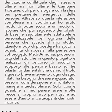
derivazione conflittuale degli stessi, e 
ultime ma non ultime le Campane 
Tibetane, utili per dialogare con la sfera 
più prettamente energetica delle 
persone. Attraverso questa interazione 
complessa ma coordinata ho avuto 
modo di poter scoprire un modo di 
lavorare che, pur seguendo dei pilastri 
di base, è assolutamente adattabile e 
personalizzabile per ognuna delle 
persona che accede al mio studio. 
Questo modo di procedere ha avuto la 
possibilità di sposarsi alla perfezione 
col progetto MeditArmonia, proprio in 
virtù del fatto che in questo progetto è 
realizzato un percorso di ascolto e 
supporto alle persone basato sui tre 
pilastri fondamentali che danno il titolo 
a questo breve intervento : ogni disagio 
infatti ha bisogno di essere inquadrato, 
preso in considerazione e affrontato in 
maniera interdisciplinare. Solo così è 
possibile a mio parere avere molte 
frecce al proprio arco per riuscire ad 
essere d’aiuto ai partecipanti dei nostri 
incontri.