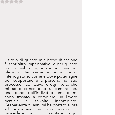
Valutazione NaN stelle su 5.
Il titolo di questo mia breve riflessione 
è senz’altro impegnativo, e per questo 
voglio subito spiegare a cosa mi 
riferisco. Tantissime volte mi sono 
interrogato su come e dove poter agire 
per supportare una persona nel suo 
processo riabilitativo, e ogni volta che 
mi sono concentrato unicamente su 
una parte dell’individuo umano mi 
sono trovato a compiere un lavoro 
parziale e talvolta incompleto. 
L’esperienza di anni mi ha portato allora 
ad elaborare un mio modo di 
procedere e di valutare ogni 