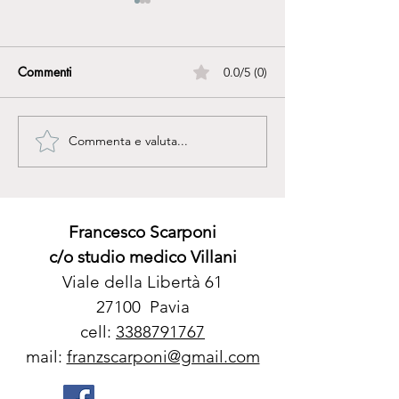
Commenti
0.0/5 (0)
Commenta e valuta...
In cammino verso la
IL CUORE AL N
felicità...
SERVIZIO
Francesco Scarponi
c/o studio medico Villani
Viale della Libertà 61
27100
Pavia
cell:
3388791767
mail:
franzscarponi@gmail.com