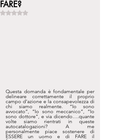
FARE?
Valutazione NaN stelle su 5.
Questa domanda è fondamentale per 
delineare correttamente il proprio 
campo d’azione e la consapevolezza di 
chi siamo realmente. “Io sono 
avvocato”, “Io sono meccanico”, “Io 
sono dottore”, e via dicendo….quante 
volte siamo rientrati in queste 
autocatalogazioni? A me 
personalmente piace sostenere di 
ESSERE un uomo e di FARE il 