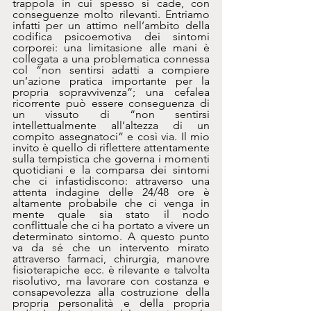
trappola in cui spesso si cade, con 
conseguenze molto rilevanti. Entriamo 
infatti per un attimo nell’ambito della 
codifica psicoemotiva dei sintomi 
corporei: una limitasione alle mani è 
collegata a una problematica connessa 
col “non sentirsi adatti a compiere 
un’azione pratica importante per la 
propria sopravvivenza”; una cefalea 
ricorrente può essere conseguenza di 
un vissuto di “non sentirsi 
intellettualmente all’altezza di un 
compito assegnatoci” e così via. Il mio 
invito è quello di riflettere attentamente 
sulla tempistica che governa i momenti 
quotidiani e la comparsa dei sintomi 
che ci infastidiscono: attraverso una 
attenta indagine delle 24/48 ore è 
altamente probabile che ci venga in 
mente quale sia stato il nodo 
conflittuale che ci ha portato a vivere un 
determinato sintomo. A questo punto  
va da sé che un intervento mirato 
attraverso farmaci, chirurgia, manovre 
fisioterapiche ecc. è rilevante e talvolta 
risolutivo, ma lavorare con costanza e 
consapevolezza alla costruzione della 
propria personalità e della propria 