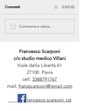
Commenti
0.0/5 (0)
Commenta e valuta...
In cammino verso la
IL CUORE AL N
felicità...
SERVIZIO
Francesco Scarponi
c/o studio medico Villani
Viale della Libertà 61
27100
Pavia
cell:
3388791767
mail:
franzscarponi@gmail.com
francesco scarponi cst
Linkedin: