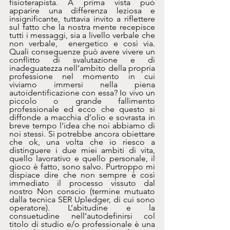
fisioterapista. A prima vista può 
apparire una differenza leziosa e 
insignificante, tuttavia invito a riflettere 
sul fatto che la nostra mente recepisce 
tutti i messaggi, sia a livello verbale che 
non verbale,  energetico e così via. 
Quali conseguenze può avere vivere un 
conflitto di svalutazione e di 
inadeguatezza nell’ambito della propria 
professione nel momento in cui 
viviamo immersi nella piena 
autoidentificazione con essa? Io vivo un 
piccolo o grande fallimento 
professionale ed ecco che questo si 
diffonde a macchia d’olio e sovrasta in 
breve tempo l’idea che noi abbiamo di 
noi stessi. Si potrebbe ancora obiettare 
che ok, una volta che io riesco a 
distinguere i due miei ambiti di vita, 
quello lavorativo e quello personale, il 
gioco è fatto, sono salvo. Purtroppo mi 
dispiace dire che non sempre è così 
immediato il processo vissuto dal 
nostro Non conscio (termine mutuato 
dalla tecnica SER Upledger, di cui sono 
operatore). L’abitudine e la 
consuetudine nell’autodefinirsi col 
titolo di studio e/o professionale è una 