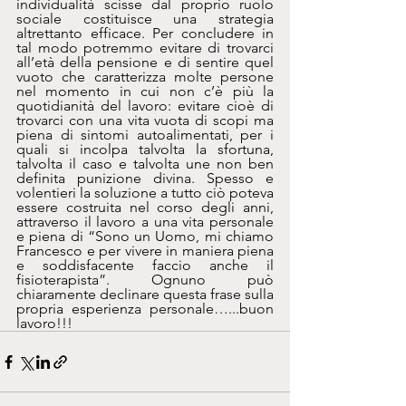
individualità scisse dal proprio ruolo 
sociale costituisce una strategia 
altrettanto efficace. Per concludere in 
tal modo potremmo evitare di trovarci 
all’età della pensione e di sentire quel 
vuoto che caratterizza molte persone 
nel momento in cui non c’è più la 
quotidianità del lavoro: evitare cioè di 
trovarci con una vita vuota di scopi ma 
piena di sintomi autoalimentati, per i 
quali si incolpa talvolta la sfortuna, 
talvolta il caso e talvolta une non ben 
definita punizione divina. Spesso e 
volentieri la soluzione a tutto ciò poteva 
essere costruita nel corso degli anni, 
attraverso il lavoro a una vita personale 
e piena di “Sono un Uomo, mi chiamo 
Francesco e per vivere in maniera piena 
e soddisfacente faccio anche il 
fisioterapista”. Ognuno può 
chiaramente declinare questa frase sulla 
propria esperienza personale…...buon 
lavoro!!!